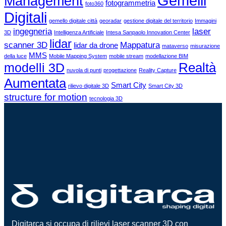
Gemelli
Management
fotogrammetria
foto360
Digitali
gemello digitale città
georadar
gestione digitale del territorio
Immagini
ingegneria
laser
3D
Intelligenza Artificiale
Intesa Sanpaolo Innovation Center
lidar
scanner 3D
Mappatura
lidar da drone
mataverso
misurazione
MMS
della luce
Mobile Mapping System
mobile stream
modellazione BIM
Realtà
modelli 3D
nuvola di punti
progettazione
Reality Capture
Aumentata
Smart City
rilievo digitale 3D
Smart City 3D
structure for motion
tecnologia 3D
Digitarca si occupa di rilievi laser scanner 3D con