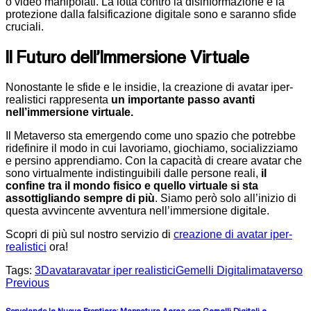
o video manipolati. La lotta contro la disinformazione e la
protezione dalla falsificazione digitale sono e saranno sfide
cruciali.
Il Futuro dell’Immersione Virtuale
Nonostante le sfide e le insidie, la creazione di avatar iper-
realistici rappresenta
un importante passo avanti
nell’immersione virtuale.
Il Metaverso sta emergendo come uno spazio che potrebbe
ridefinire il modo in cui lavoriamo, giochiamo, socializziamo
e persino apprendiamo. Con la capacità di creare avatar che
sono virtualmente indistinguibili dalle persone reali,
il
confine tra il mondo fisico e quello virtuale si sta
assottigliando sempre di più
. Siamo però solo all’inizio di
questa avvincente avventura nell’immersione digitale.
Scopri di più sul nostro servizio di
creazione di avatar iper-
realistici
ora!
Tags:
3D
avatar
avatar iper realistici
Gemelli Digitali
mataverso
Previous