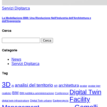
Servizi Digitarca
La Modellazione BIM: Una Rivoluzione Nell’Industria dell’Architettura e
dell’Ingegneria
Cerca
Categorie
News
Servizi Digitarca
Tag
3D
analisi del territorio
architettura
AI
AR
avatar
avatar iper
Digital Twin
BIM
realistici
BIM pubblica amministrazione
Conference
Facility
digital twin infrastrutture
Digital Twin urbano
Eagleprojects