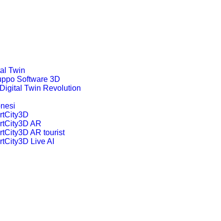
tal Twin
uppo Software 3D
Digital Twin Revolution
nesi
tCity3D
tCity3D AR
tCity3D AR tourist
tCity3D Live AI