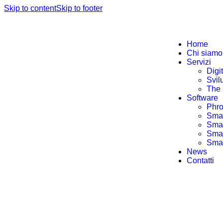
Skip to content
Skip to footer
Home
Chi siamo
Servizi
Digi
Svil
The 
Software
Phro
Smar
Smar
Smar
Smar
News
Contatti