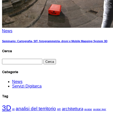
News
Seminario: Cartografia, SIT, fotogrammetria, droni e Mobile Mapping System 3D
Cerca
Categorie
News
Servizi Digitarca
Tag
3D
analisi del territorio
architettura
AI
AR
avatar
avatar iper