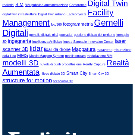
Digital Twin
BIM
realistici
BIM pubblica amministrazione
Conference
Facility
digital twin infrastrutture
Digital Twin urbano
Eagleprojects
Gemelli
Management
fotogrammetria
foto360
Digitali
gemello digitale città
georadar
gestione digitale del territorio
Immagini
ingegneria
laser
3D
Intelligenza Artificiale
Intesa Sanpaolo Innovation Center
lidar
scanner 3D
Mappatura
lidar da drone
mataverso
misurazione
MMS
della luce
Mobile Mapping System
mobile stream
modellazione BIM
Realtà
modelli 3D
nuvola di punti
progettazione
Reality Capture
Aumentata
Smart City
rilievo digitale 3D
Smart City 3D
structure for motion
tecnologia 3D