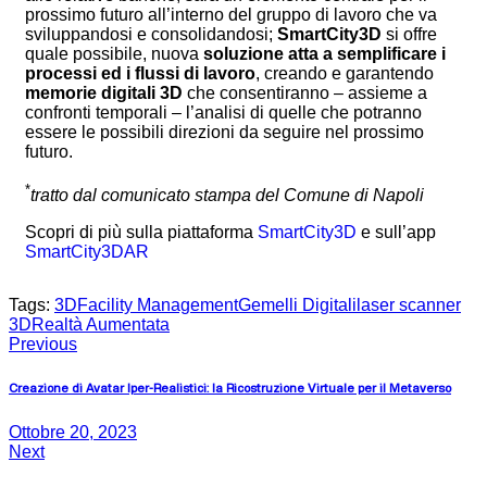
prossimo futuro all’interno del gruppo di lavoro che va
sviluppandosi e consolidandosi;
SmartCity3D
si offre
quale possibile, nuova
soluzione atta a semplificare i
processi ed i flussi di lavoro
, creando e garantendo
memorie digitali 3D
che consentiranno – assieme a
confronti temporali – l’analisi di quelle che potranno
essere le possibili direzioni da seguire nel prossimo
futuro.
*
tratto dal comunicato stampa del Comune di Napoli
Scopri di più sulla piattaforma
SmartCity3D
e sull’app
SmartCity3DAR
Tags:
3D
Facility Management
Gemelli Digitali
laser scanner
3D
Realtà Aumentata
Previous
Creazione di Avatar Iper-Realistici: la Ricostruzione Virtuale per il Metaverso
Ottobre 20, 2023
Next