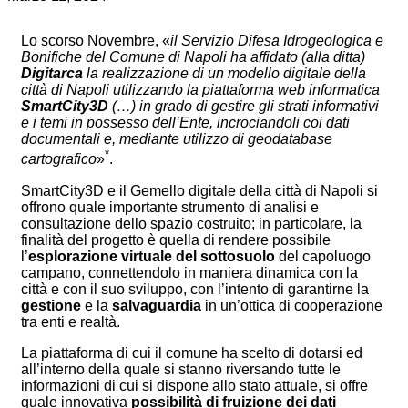
Lo scorso Novembre, «
il Servizio Difesa Idrogeologica e
Bonifiche del Comune di Napoli ha affidato (alla ditta)
Digitarca
la realizzazione di un modello digitale della
città di Napoli utilizzando la piattaforma web informatica
SmartCity3D
(…) in grado di gestire gli strati informativi
e i temi in possesso dell’Ente, incrociandoli coi dati
documentali e, mediante utilizzo di geodatabase
*
cartografico
»
.
SmartCity3D e il Gemello digitale della città di Napoli si
offrono quale importante strumento di analisi e
consultazione dello spazio costruito; in particolare, la
finalità del progetto è quella di rendere possibile
l’
esplorazione virtuale del sottosuolo
del capoluogo
campano, connettendolo in maniera dinamica con la
città e con il suo sviluppo, con l’intento di garantirne la
gestione
e la
salvaguardia
in un’ottica di cooperazione
tra enti e realtà.
La piattaforma di cui il comune ha scelto di dotarsi ed
all’interno della quale si stanno riversando tutte le
informazioni di cui si dispone allo stato attuale, si offre
quale innovativa
possibilità di fruizione dei dati