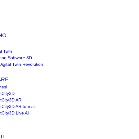
MO
al Twin
uppo Software 3D
igital Twin Revolution
ARE
nesi
tCity3D
tCity3D AR
City3D AR tourist
City3D Live AI
TI