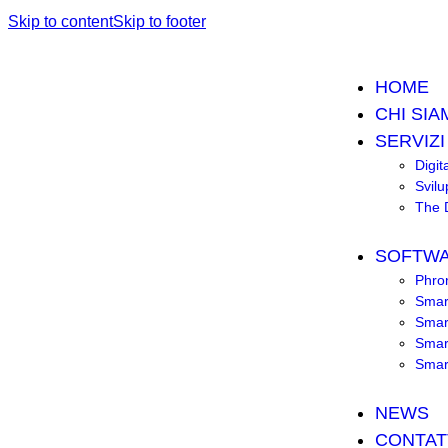
Skip to content
Skip to footer
HOME
CHI SIA
SERVIZI
Digit
Svil
The D
SOFTW
Phro
Smar
Smar
Smart
Smart
NEWS
CONTAT