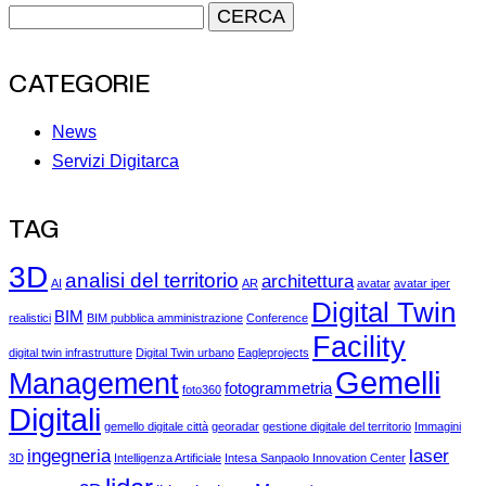
CATEGORIE
News
Servizi Digitarca
TAG
3D
analisi del territorio
architettura
AI
AR
avatar
avatar iper
Digital Twin
BIM
realistici
BIM pubblica amministrazione
Conference
Facility
digital twin infrastrutture
Digital Twin urbano
Eagleprojects
Gemelli
Management
fotogrammetria
foto360
Digitali
gemello digitale città
georadar
gestione digitale del territorio
Immagini
ingegneria
laser
3D
Intelligenza Artificiale
Intesa Sanpaolo Innovation Center