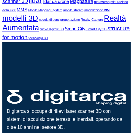
lidar
scanner 3D
Mappatura
lidar da drone
mataverso
misurazione
MMS
della luce
Mobile Mapping System
mobile stream
modellazione BIM
Realtà
modelli 3D
nuvola di punti
progettazione
Reality Capture
Aumentata
structure
Smart City
rilievo digitale 3D
Smart City 3D
for motion
tecnologia 3D
Digitarca si occupa di rilievi laser scanner 3D con
sistemi di acquisizione terrestri e inerziali, operando da
oltre 10 anni nel settore 3D.