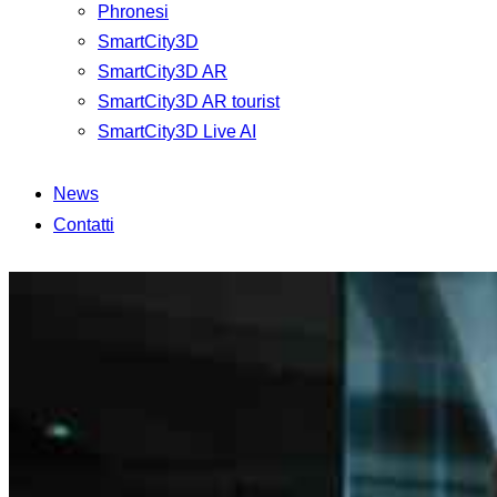
Phronesi
SmartCity3D
SmartCity3D AR
SmartCity3D AR tourist
SmartCity3D Live AI
News
Contatti