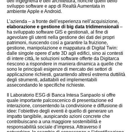
dell’ingegneria e dell’architettura, nonchè quelli dello
sviluppo software e app di Realtà Aumentata in
ambiente Apple e Android.
L’azienda – a fronte dell’esperienza nell’acquisizione,
elaborazione e gestione di big data tridimensionali
–
ha sviluppato software GIS e gestionali, al fine di
agevolare gli utenti nella gestione dei dati dei propri
patrimoni, riuscendo così a garantire la fruizione,
gestione, manipolazione e mappatura di Digital Twin:
dalle singole opere d’arte 3D agli edifici, sino ai contesti
di intere città, le soluzioni software offerte da Digitarca
riescono a rispondere in maniera dinamica a quelle che
sono le principali esigenze di mercato dei settori di
applicazione richiesti, garantendo altresì estrema duttilità
degli strumenti, adattabili ed implementabili
assecondando le specifiche richieste.
Il Laboratorio ESG di Banca Intesa Sanpaolo si offre
quale importante palcoscenico di presentazione ed
interazione, consentendo la condivisione e diffusione di
idee: l’obiettivo degli eventi è quello di generare un
impatto tangibile, auspicando azioni concrete che
contribuiscano a una maggiore sostenibilità e
responsabilità sociale d’impresa. Attraverso il