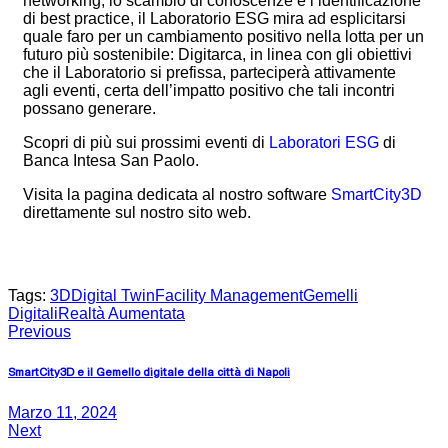
networking, lo scambio di conoscenze e l’identificazione
di best practice, il Laboratorio ESG mira ad esplicitarsi
quale faro per un cambiamento positivo nella lotta per un
futuro più sostenibile: Digitarca, in linea con gli obiettivi
che il Laboratorio si prefissa, parteciperà attivamente
agli eventi, certa dell’impatto positivo che tali incontri
possano generare.
Scopri di più sui prossimi eventi di
Laboratori ESG
di
Banca Intesa San Paolo.
Visita la pagina dedicata al nostro software
SmartCity3D
direttamente sul nostro sito web.
Tags:
3D
Digital Twin
Facility Management
Gemelli
Digitali
Realtà Aumentata
Previous
SmartCity3D e il Gemello digitale della città di Napoli
Marzo 11, 2024
Next