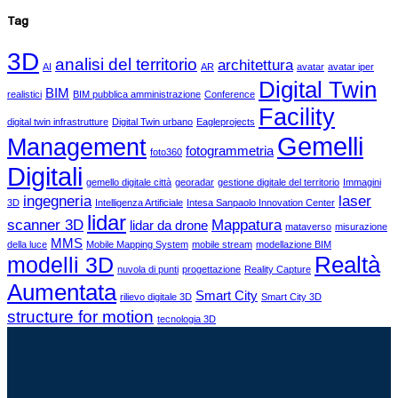
Tag
3D
analisi del territorio
architettura
AI
AR
avatar
avatar iper
Digital Twin
BIM
realistici
BIM pubblica amministrazione
Conference
Facility
digital twin infrastrutture
Digital Twin urbano
Eagleprojects
Gemelli
Management
fotogrammetria
foto360
Digitali
gemello digitale città
georadar
gestione digitale del territorio
Immagini
ingegneria
laser
3D
Intelligenza Artificiale
Intesa Sanpaolo Innovation Center
lidar
scanner 3D
Mappatura
lidar da drone
mataverso
misurazione
MMS
della luce
Mobile Mapping System
mobile stream
modellazione BIM
Realtà
modelli 3D
nuvola di punti
progettazione
Reality Capture
Aumentata
Smart City
rilievo digitale 3D
Smart City 3D
structure for motion
tecnologia 3D