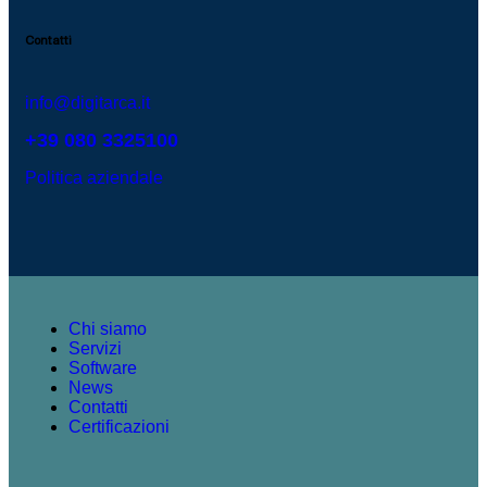
Contatti
info@digitarca.it
+39 080 3325100
Politica aziendale
Chi siamo
Servizi
Software
News
Contatti
Certificazioni