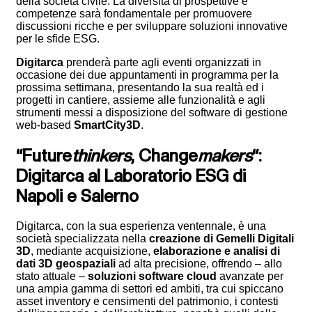
della società civile. La diversità di prospettive e
competenze sarà fondamentale per promuovere
discussioni ricche e per sviluppare soluzioni innovative
per le sfide ESG.
Digitarca
prenderà parte agli eventi organizzati in
occasione dei due appuntamenti in programma per la
prossima settimana, presentando la sua realtà ed i
progetti in cantiere, assieme alle funzionalità e agli
strumenti messi a disposizione del software di gestione
web-based
SmartCity3D
.
“Future
thinkers
, Change
makers
“:
Digitarca al Laboratorio ESG di
Napoli e Salerno
Digitarca, con la sua esperienza ventennale, è una
società specializzata nella
creazione di Gemelli Digitali
3D
, mediante acquisizione,
elaborazione e analisi di
dati 3D geospaziali
ad alta precisione, offrendo – allo
stato attuale –
soluzioni software cloud
avanzate per
una ampia gamma di settori ed ambiti, tra cui spiccano
asset inventory e censimenti del patrimonio, i contesti