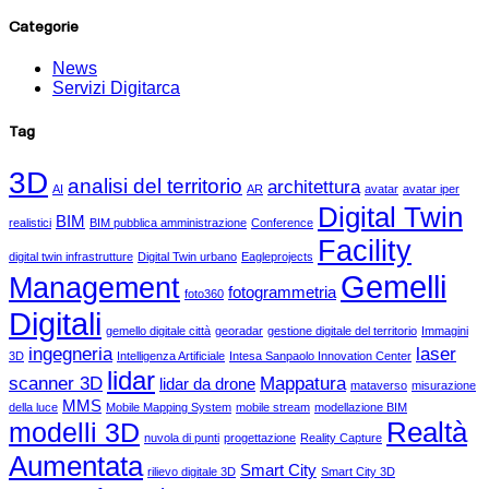
Categorie
News
Servizi Digitarca
Tag
3D
analisi del territorio
architettura
AI
AR
avatar
avatar iper
Digital Twin
BIM
realistici
BIM pubblica amministrazione
Conference
Facility
digital twin infrastrutture
Digital Twin urbano
Eagleprojects
Gemelli
Management
fotogrammetria
foto360
Digitali
gemello digitale città
georadar
gestione digitale del territorio
Immagini
ingegneria
laser
3D
Intelligenza Artificiale
Intesa Sanpaolo Innovation Center
lidar
scanner 3D
Mappatura
lidar da drone
mataverso
misurazione
MMS
della luce
Mobile Mapping System
mobile stream
modellazione BIM
Realtà
modelli 3D
nuvola di punti
progettazione
Reality Capture
Aumentata
Smart City
rilievo digitale 3D
Smart City 3D