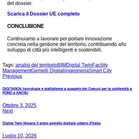
del dossier.
Scarica il Dossier UE completo
CONCLUSIONE
Continuiamo a lavorare per portare innovazione
concreta nella gestione del territorio, contribuendo allo
sviluppo di città più intelligenti e sostenibili.
Tags:
analisi del territorio
BIM
Digital Twin
Facility
Management
Gemelli Digitali
ingegneria
Smart City
Previous
DIGITARCA: tecnologie e piattaforme a supporto dei Comuni per la conformità a
PDND e ANCSU
Ottobre 3, 2025
Next
Digital Twin Novara: il primo gemello digitale urbano d’Italia
Luglio 10, 2026