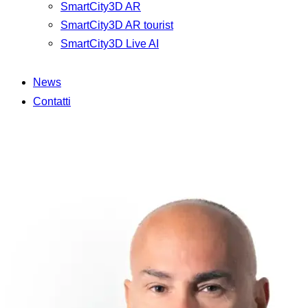
SmartCity3D AR
SmartCity3D AR tourist
SmartCity3D Live AI
News
Contatti