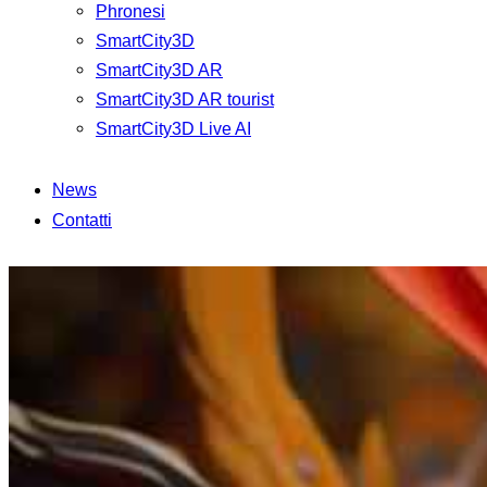
Phronesi
SmartCity3D
SmartCity3D AR
SmartCity3D AR tourist
SmartCity3D Live AI
News
Contatti