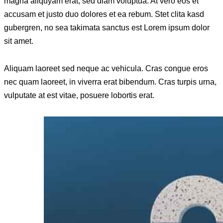
magna aliquyam erat, sed diam voluptua. At vero eos et
accusam et justo duo dolores et ea rebum. Stet clita kasd
gubergren, no sea takimata sanctus est Lorem ipsum dolor
sit amet.
Aliquam laoreet sed neque ac vehicula. Cras congue eros
nec quam laoreet, in viverra erat bibendum. Cras turpis urna,
vulputate at est vitae, posuere lobortis erat.