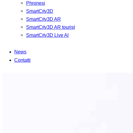
Phronesi
SmartCity3D
SmartCity3D AR
SmartCity3D AR tourist
SmartCity3D Live AI
News
Contatti