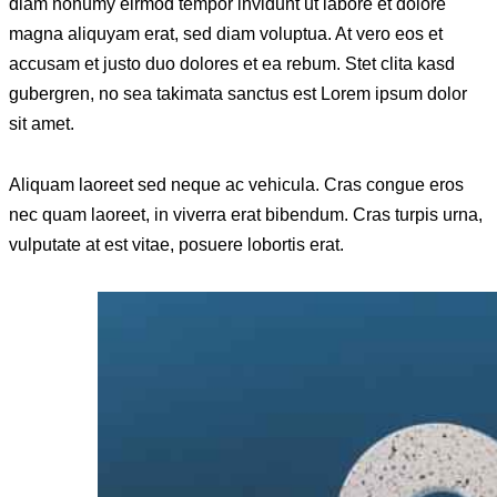
diam nonumy eirmod tempor invidunt ut labore et dolore
magna aliquyam erat, sed diam voluptua. At vero eos et
accusam et justo duo dolores et ea rebum. Stet clita kasd
gubergren, no sea takimata sanctus est Lorem ipsum dolor
sit amet.
Aliquam laoreet sed neque ac vehicula. Cras congue eros
nec quam laoreet, in viverra erat bibendum. Cras turpis urna,
vulputate at est vitae, posuere lobortis erat.