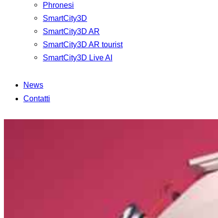
Phronesi
SmartCity3D
SmartCity3D AR
SmartCity3D AR tourist
SmartCity3D Live AI
News
Contatti