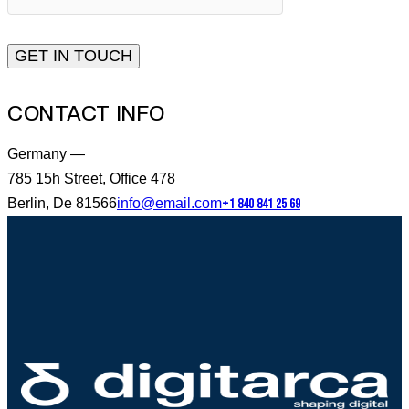
CONTACT INFO
Germany —
785 15h Street, Office 478
Berlin, De 81566
info@email.com
+1 840 841 25 69