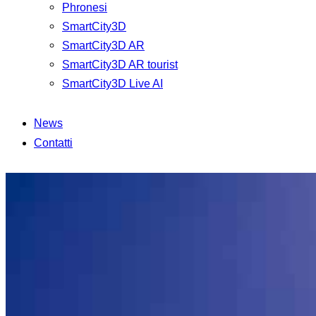
Phronesi
SmartCity3D
SmartCity3D AR
SmartCity3D AR tourist
SmartCity3D Live AI
News
Contatti