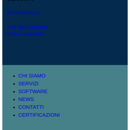
info@digitarca.it
+39 080 3325100
Politica aziendale
CHI SIAMO
SERVIZI
SOFTWARE
NEWS
CONTATTI
CERTIFICAZIONI